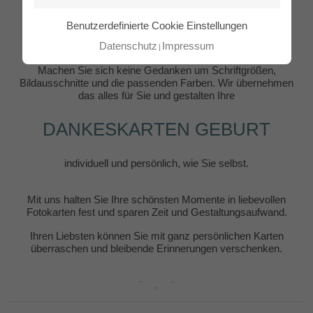
inklusive!
Benutzerdefinierte Cookie Einstellungen
Datenschutz
Impressum
Machen Sie sich keine Gedanken um Schriftgrößen,
Bildausschnitte und die passenden Farben. Wir übernehmen
das alles für Sie und gestalten Ihre
DANKESKARTEN GEBURT
individuell und persönlich, wie Sie selbst.
Mit uns halten Sie Ihre schönsten Momente in liebevollen
Fotokarten fest und sparen Zeit und Gestaltungsaufwand.
Ihren Liebsten können Sie mit ganz persönlichen Karten
überraschen und bleibende Erinnerungen verschenken.