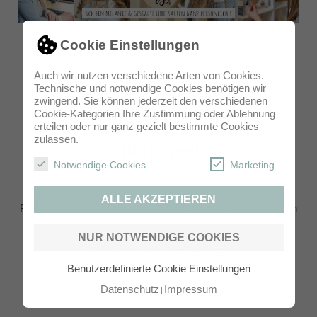
Cookie Einstellungen
Auch wir nutzen verschiedene Arten von Cookies.
Technische und notwendige Cookies benötigen wir
zwingend. Sie können jederzeit den verschiedenen
Cookie-Kategorien Ihre Zustimmung oder Ablehnung
Individuelle Gestaltung
erteilen oder nur ganz gezielt bestimmte Cookies
zulassen.
inklusive!
Notwendige Cookies
Marketing
Machen Sie sich keine Gedanken um Schriftgrößen,
ALLE AKZEPTIEREN
Bildausschnitte und die passenden Farben. Wir übernehmen
das alles für Sie und gestalten Ihre
NUR NOTWENDIGE COOKIES
SAG ES MIT HERZ
Benutzerdefinierte Cookie Einstellungen
Datenschutz
Impressum
individuell und persönlich, wie Sie selbst.