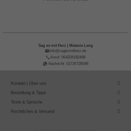
Sag es mit Herz | Melanie Lang
info@sagesmitherz.de
Anruf: 064258182498
-Nachricht: 01726729098
Kontakt | Über uns
Bestellung & Tipps
Texte & Sprüche
Rechtliches & Versand
© 2024 - Erstellt von pro-creative.de