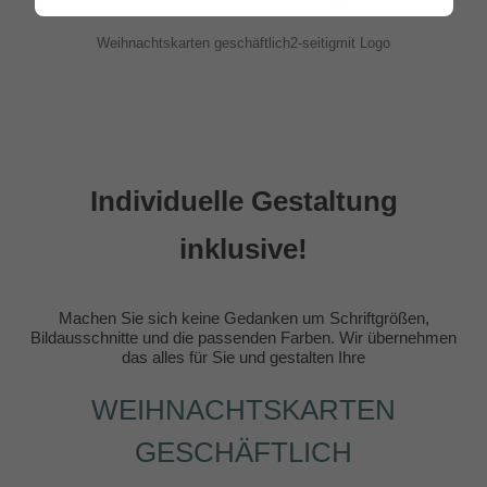
Weihnachtskarten geschäftlich2-seitigmit Logo
Individuelle Gestaltung
inklusive!
Machen Sie sich keine Gedanken um Schriftgrößen,
Bildausschnitte und die passenden Farben. Wir übernehmen
das alles für Sie und gestalten Ihre
WEIHNACHTSKARTEN
GESCHÄFTLICH