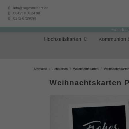
info@sagesmitherz.de
06425 818 24 98
0172 6729098
Einladun
Hochzeitskarten
Kommunion &
Startseite
Fotokarten
Weihnachtskarten
Weihnachtskarten
Weihnachtskarten P