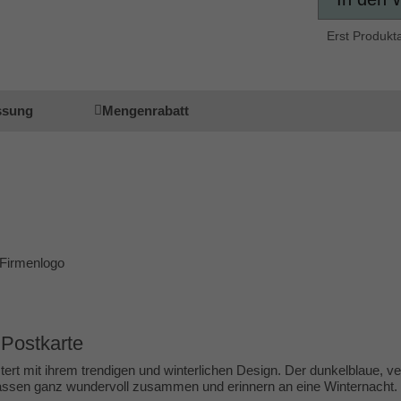
Erst Produkt
ssung
Mengenrabatt
 Firmenlogo
Postkarte
rt mit ihrem trendigen und winterlichen Design. Der dunkelblaue, v
 passen ganz wundervoll zusammen und erinnern an eine Winternacht.