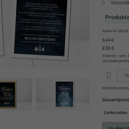
Versandk
Produkt
Artikel-Nr.
WEGE-
5,14 €
2,31 €
Endpreis - gem. 
versandkostenfre
Mindestbestellme
Gesamtpreis
Lieferzeiten
In den 