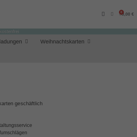
0,00 €
ostenfrei
nladungen
Weihnachtskarten
arten geschäftlich
taltungsservice
iefumschlägen