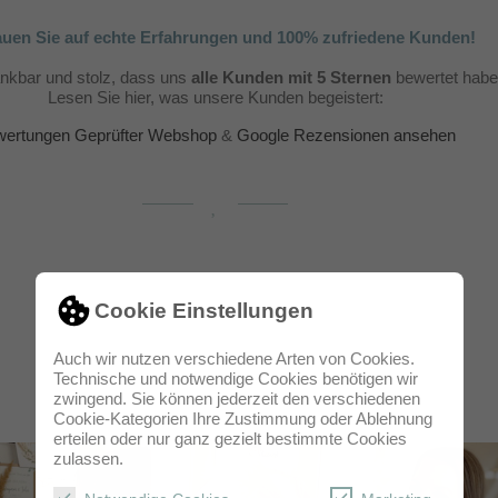
auen Sie auf echte Erfahrungen und 100% zufriedene Kunden!
ankbar und stolz, dass uns
alle Kunden mit 5 Sternen
bewertet habe
Lesen Sie hier, was unsere Kunden begeistert:
ertungen Geprüfter Webshop
&
Google Rezensionen ansehen
Cookie Einstellungen
Auch wir nutzen verschiedene Arten von Cookies.
Technische und notwendige Cookies benötigen wir
zwingend. Sie können jederzeit den verschiedenen
Cookie-Kategorien Ihre Zustimmung oder Ablehnung
erteilen oder nur ganz gezielt bestimmte Cookies
zulassen.