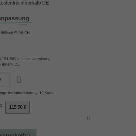
ostenfrei innerhalb DE
anpassung
095sch-FLA6-CH
§ 19 UStG keine Umsatzsteuer,
i innerh. DE
nge Individualisierung: 12 Karten
:
115,50 €
Warenkorb