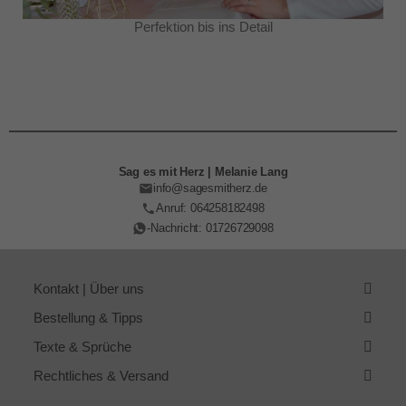
Perfektion bis ins Detail
Sag es mit Herz | Melanie Lang
info@sagesmitherz.de
Anruf: 064258182498
-Nachricht: 01726729098
Kontakt | Über uns
Bestellung & Tipps
Texte & Sprüche
Rechtliches & Versand