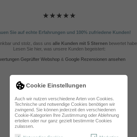
★★★★★
auen Sie auf echte Erfahrungen und 100% zufriedene Kunden!
ankbar und stolz, dass uns
alle Kunden mit 5 Sternen
bewertet habe
Lesen Sie hier, was unsere Kunden begeistert:
ertungen Geprüfter Webshop
&
Google Rezensionen ansehen
Cookie Einstellungen
Auch wir nutzen verschiedene Arten von Cookies.
Technische und notwendige Cookies benötigen wir
zwingend. Sie können jederzeit den verschiedenen
Cookie-Kategorien Ihre Zustimmung oder Ablehnung
erteilen oder nur ganz gezielt bestimmte Cookies
zulassen.