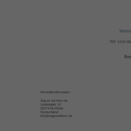
Vertr
Wir sind d
Bew
Herstellerinformation:
Sag es mit Herz.de
Lindenplatz 14
35274 Kirchhain
Deutschland
info@sagesmitherz.de