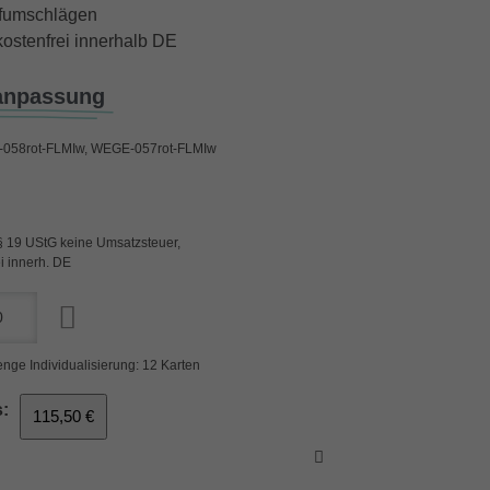
iefumschlägen
ostenfrei innerhalb DE
anpassung
058rot-FLMIw, WEGE-057rot-FLMIw
§ 19 UStG keine Umsatzsteuer,
i innerh. DE
nge Individualisierung: 12 Karten
:
115,50 €