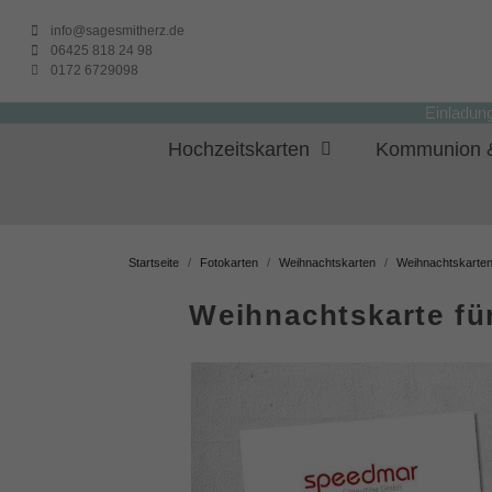
info@sagesmitherz.de
06425 818 24 98
0172 6729098
Einladun
Hochzeitskarten
Kommunion &
Startseite
Fotokarten
Weihnachtskarten
Weihnachtskarten
Weihnachtskarte fü