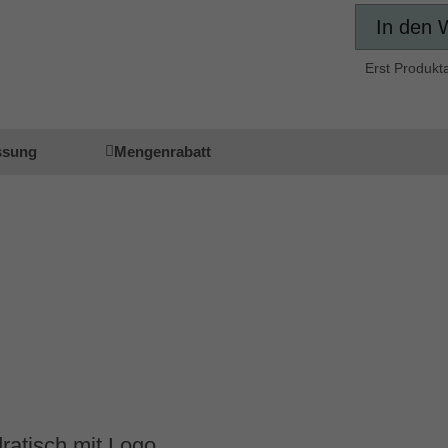
In den 
Erst Produkt
ssung
Mengenrabatt
ratisch mit Logo